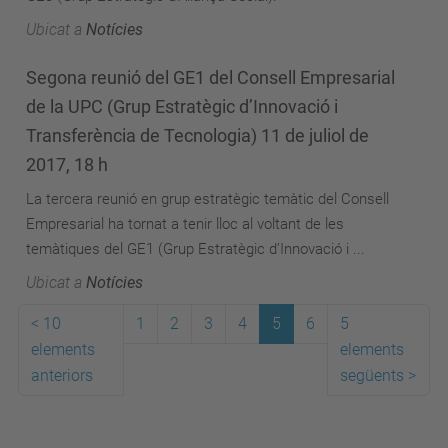
Ubicat a
Notícies
Segona reunió del GE1 del Consell Empresarial
de la UPC (Grup Estratègic d’Innovació i
Transferència de Tecnologia) 11 de juliol de
2017, 18 h
La tercera reunió en grup estratègic temàtic del Consell
Empresarial ha tornat a tenir lloc al voltant de les
temàtiques del GE1 (Grup Estratègic d’Innovació i ...
Ubicat a
Notícies
<
10
1
2
3
4
5
6
5
elements
elements
anteriors
següents
>