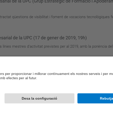
esarial de la UPC (Grup Estratègic de Formació i Apoder
tractat qüestions de visibilitat i foment de vocacions tecnològiques
esarial de la UPC (17 de gener de 2019, 19h)
es línies mestres d’activitat previstes per al 2019, amb la ponència de
...
<
10 elements anteriors
1
3
4
5
6
Desenvolupat amb
Mapa del lloc