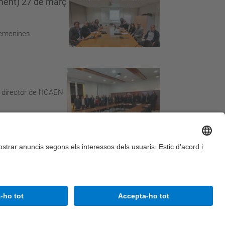
ament) 27 de març
 femenines
l director de l’ICAEN
Accessibilitat
Avís legal
Configuració de privadesa