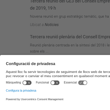
Tercera reunió del GE3 del Consell Empr
de 2019, 19 h
Novena reunió en grup estratègic temàtic, que ha 
Ubicat a
Notícies
Tercera reunió plenària del Consell Empr
Reunió plenària centrada en la síntesi del 2018 i l
sobre els ...
Ubicat a
Notícies
© UPC