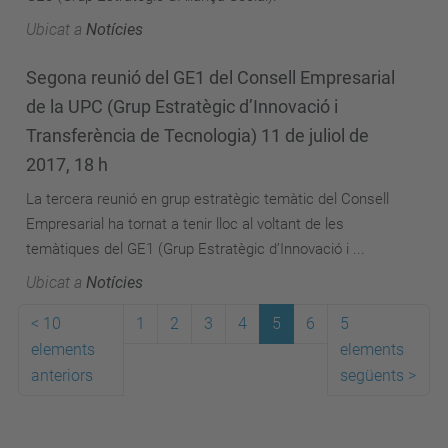
Ubicat a
Notícies
Segona reunió del GE1 del Consell Empresarial
de la UPC (Grup Estratègic d’Innovació i
Transferència de Tecnologia) 11 de juliol de
2017, 18 h
La tercera reunió en grup estratègic temàtic del Consell
Empresarial ha tornat a tenir lloc al voltant de les
temàtiques del GE1 (Grup Estratègic d’Innovació i ...
Ubicat a
Notícies
<
10
1
2
3
4
5
6
5
elements
elements
anteriors
següents
>