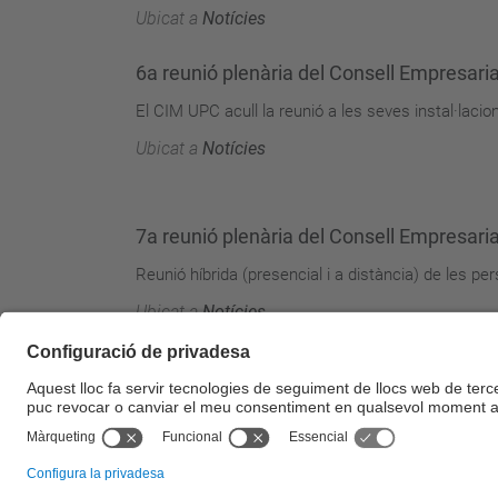
Ubicat a
Notícies
6a reunió plenària del Consell Empresaria
El CIM UPC acull la reunió a les seves instal·lacio
Ubicat a
Notícies
7a reunió plenària del Consell Empresari
Reunió híbrida (presencial i a distància) de les 
Ubicat a
Notícies