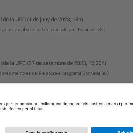
l de la UPC (1 de juny de 2023, 18h)
ns, que gira al voltant de les tecnologies d’impressió 3D.
al de la UPC (27 de setembre de 2023, 16:30h)
persones membres del Ple sobre el programa Connèxia 360.
...
<
10 elements anteriors
1
3
4
5
6