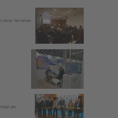
st camp i les seves
nitzat per