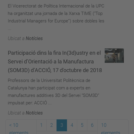
El Vicerectorat de Política Internacional de la UPC
ha organitzat una jornada de la Xarxa TIME (“Top
Industrial Managers for Europe”) sobre dobles les
...
Ubicat a
Notícies
Participació dins la fira In(3d)ustry en el
Servei d’Orientació a la Manufactura
(SOM3D) d’ACCIÓ, 17 d'octubre de 2018
Professors de la Universitat Politècnica de
Catalunya han participat com a experts en
manufactures additives 3D del Servei “SOM3D”
impulsat per: ACCIÓ ...
Ubicat a
Notícies
<
10
1
2
3
4
5
6
10
elements
elements