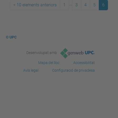
...
<
10 elements anteriors
1
3
4
5
6
© UPC
Desenvolupat amb
Mapa del lloc
Accessibilitat
Avís legal
Configuració de privadesa