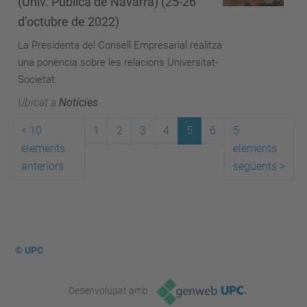
(Univ. Pública de Navarra) (25-26
d’octubre de 2022)
La Presidenta del Consell Empresarial realitza
una ponència sobre les relacions Universitat-
Societat.
Ubicat a
Notícies
<
10
1
2
3
4
5
6
5
elements
elements
anteriors
següents
>
© UPC
Desenvolupat amb