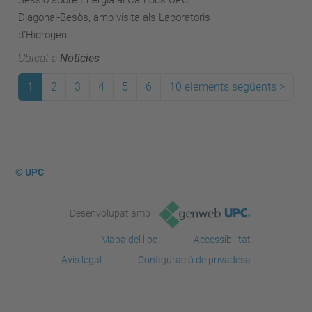
Sessió sobre Energia al Campus UPC
Diagonal-Besòs, amb visita als Laboratoris
d’Hidrogen.
Ubicat a
Notícies
1
2
3
4
5
6
10 elements següents
>
© UPC
Desenvolupat amb
Mapa del lloc
Accessibilitat
Avís legal
Configuració de privadesa