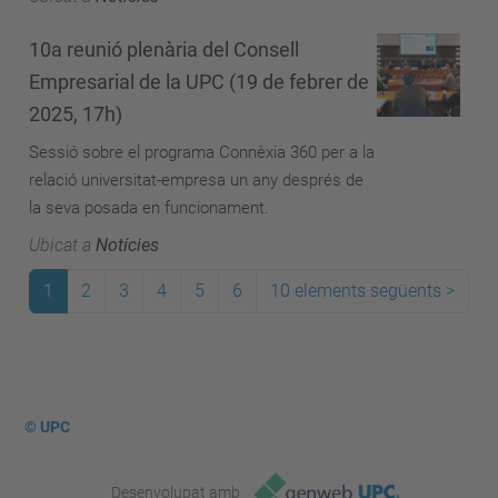
10a reunió plenària del Consell
Empresarial de la UPC (19 de febrer de
2025, 17h)
Sessió sobre el programa Connèxia 360 per a la
relació universitat-empresa un any després de
la seva posada en funcionament.
Ubicat a
Notícies
1
2
3
4
5
6
10 elements següents
>
© UPC
Desenvolupat amb