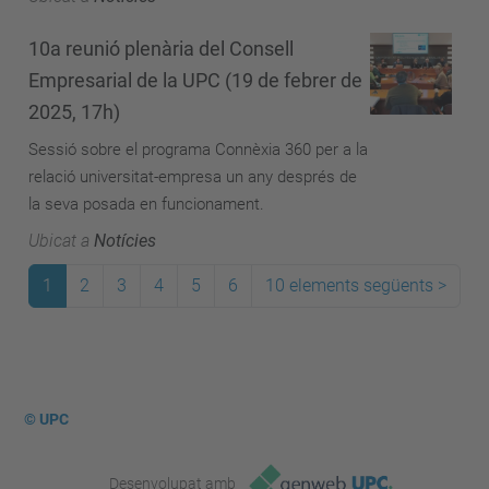
10a reunió plenària del Consell
Empresarial de la UPC (19 de febrer de
2025, 17h)
Sessió sobre el programa Connèxia 360 per a la
relació universitat-empresa un any després de
la seva posada en funcionament.
Ubicat a
Notícies
1
2
3
4
5
6
10 elements següents
>
© UPC
Desenvolupat amb